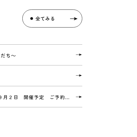
全てみる
友だち～
未就園のみなさま向け月例教室「だれでもなかよし」 （９月２日 開催予定 ご予約 費用は不要）