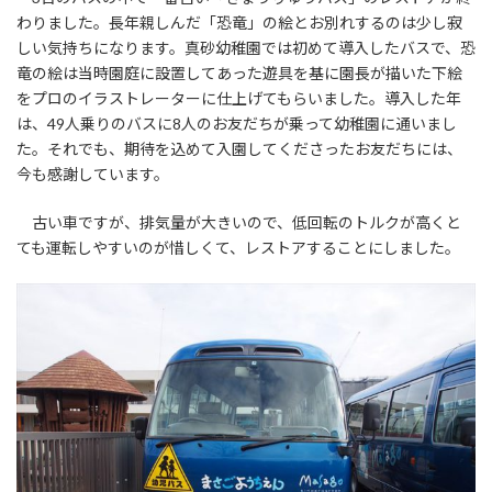
新
わりました。長年親しんだ「恐竜」の絵とお別れするのは少し寂
日
時
しい気持ちになります。真砂幼稚園では初めて導入したバスで、恐
:
竜の絵は当時園庭に設置してあった遊具を基に園長が描いた下絵
をプロのイラストレーターに仕上げてもらいました。導入した年
は、49人乗りのバスに8人のお友だちが乗って幼稚園に通いまし
た。それでも、期待を込めて入園してくださったお友だちには、
今も感謝しています。
古い車ですが、排気量が大きいので、低回転のトルクが高くと
ても運転しやすいのが惜しくて、レストアすることにしました。