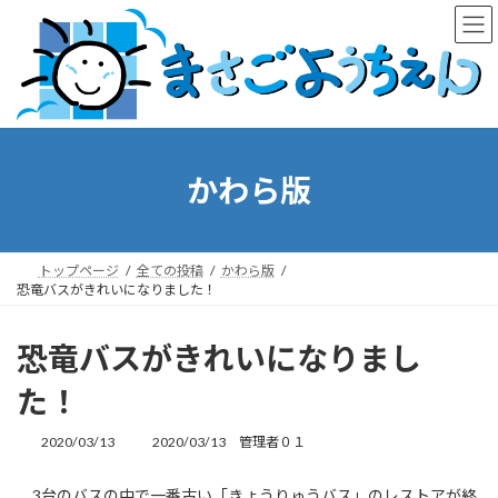
コ
ナ
ン
ビ
テ
ゲ
ン
ー
ツ
シ
へ
ョ
ス
ン
キ
に
かわら版
ッ
移
プ
動
トップページ
全ての投稿
かわら版
恐竜バスがきれいになりました！
恐竜バスがきれいになりまし
た！
最
2020/03/13
2020/03/13
管理者０１
終
更
3台のバスの中で一番古い「きょうりゅうバス」のレストアが終