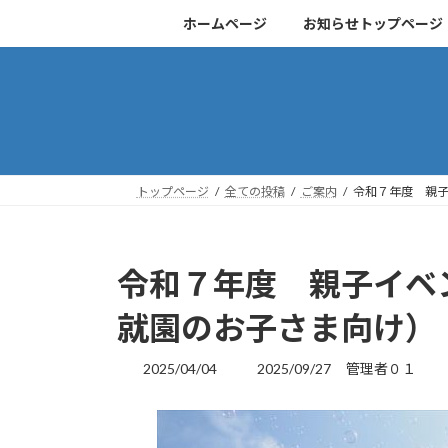
コ
ナ
ホームページ
お知らせトップページ
ン
ビ
テ
ゲ
ン
ー
ツ
シ
へ
ョ
ス
ン
キ
に
トップページ
全ての投稿
ご案内
令和７年度 親
ッ
移
プ
動
令和７年度 親子イベ
就園のお子さま向け）
最
2025/04/04
2025/09/27
管理者０１
終
更
新
日