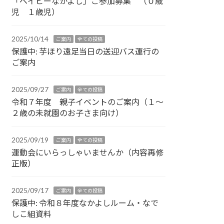
「ベイビーなかよし」ご参加募集 （０歳
児 １歳児）
2025/10/14
ご案内
全ての投稿
保護中: 芋ほり遠足当日の送迎バス運行の
ご案内
2025/09/27
ご案内
全ての投稿
令和７年度 親子イベントのご案内（１～
２歳の未就園のお子さま向け）
2025/09/19
ご案内
全ての投稿
運動会にいらっしゃいませんか（内容再修
正版）
2025/09/17
ご案内
全ての投稿
保護中: 令和８年度なかよしルーム・なで
しこ組資料